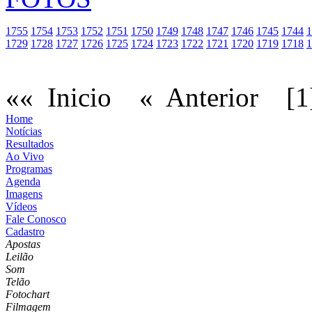
1755
1754
1753
1752
1751
1750
1749
1748
1747
1746
1745
1744
1
1729
1728
1727
1726
1725
1724
1723
1722
1721
1720
1719
1718
1
«« Inicio
« Anterior
[1
Home
Notícias
Resultados
Ao Vivo
Programas
Agenda
Imagens
Vídeos
Fale Conosco
Cadastro
Apostas
Leilão
Som
Telão
Fotochart
Filmagem