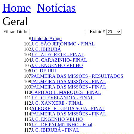
Home
Notícias
Geral
Filtrar Título
Exibir #
#
Título do Artigo
101
J. C. SÃO JERONIMO - FINAL
102
J. C. IBIRUBÁ
103
J. C. ALEGRETE - FINAL
104
J. C. CARAZINHO- FINAL
105
J. C. ENGENHO VELHO
106
J.C. DE IJUI
107
PALMEIRA DAS MISSÕES - RESULTADOS
108
PALMEIRA DAS MISSÕES - FINAL
109
PALMEIRA DAS MISSÕES - FINAL
110
CAPITÃO L. MARQUES - FINAL
111
J. C. CLEVELANDIA - FINAL
112
J. C. XANXERE - FINAL
113
ALEGRETE - GP DA SOJA - FINAL
114
PALMEIRA DAS MISSÕES - FINAL
115
J. C. ENGENHO VELHO
116
J. C. DE PALMITINHO - Final
117
J. C. IBIRUBÁ - FINAL