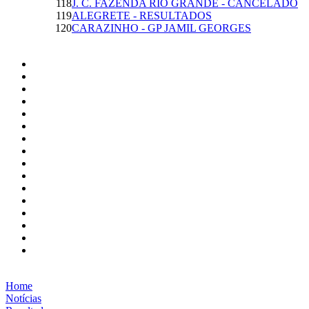
118
J. C. FAZENDA RIO GRANDE - CANCELADO
119
ALEGRETE - RESULTADOS
120
CARAZINHO - GP JAMIL GEORGES
Home
Notícias