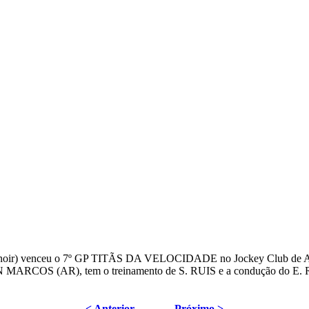
r) venceu o 7º GP TITÃS DA VELOCIDADE no Jockey Club de Alegr
ARCOS (AR), tem o treinamento de S. RUIS e a condução do E. 
< Anterior
Próximo >